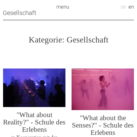
Zum
menu
de
en
Inhalt
Gesellschaft
springen
Kategorie:
Gesellschaft
"What about
"What about the
Reality?" - Schule des
Senses?" - Schule des
Erlebens
Erlebens
in Kooperation mit der