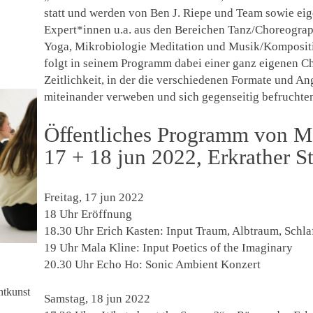
statt und werden von Ben J. Riepe und Team sowie ei
Expert*innen u.a. aus den Bereichen Tanz/Choreograph
Yoga, Mikrobiologie Meditation und Musik/Kompositio
folgt in seinem Programm dabei einer ganz eigenen C
Zeitlichkeit, in der die verschiedenen Formate und A
miteinander verweben und sich gegenseitig befruchte
Öffentliches Programm von M
17 + 18 jun 2022, Erkrather S
a
Freitag, 17 jun 2022
18 Uhr
Eröffnung
18.30 Uhr
Erich Kasten: Input
Traum, Albtraum, Schl
19 Uhr
Mala Kline: Input
Poetics of the Imaginary
20.30 Uhr
Echo Ho: Sonic Ambient Konzert
htkunst
Samstag, 18 jun 2022