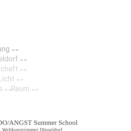
ung
eldorf
chaft
Licht
s
Raum
O/ANGST Summer School
Weltkunstzimmer Düsseldorf