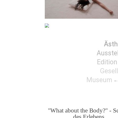
Ästh
Ausste
Edition
Gesel
Museum
"What about the Body?" - S
des Erlebens