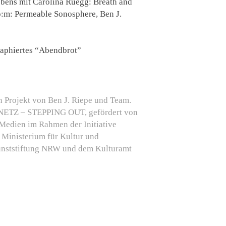
bens mit Carolina Rüegg:
Breath and
o:m:
Permeable Sonosphere,
Ben J.
aphiertes “Abendbrot”
in Projekt von Ben J. Riepe und Team.
ETZ – STEPPING OUT, gefördert von
 Medien im Rahmen der Initiative
s Ministerium für Kultur und
unststiftung NRW und dem Kulturamt