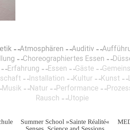
etik
Atmosphären
Auditiv
Aufführ
llung
Choreographiertes Essen
Düss
Erfahrung
Essen
Gäste
Gemeins
lschaft
Installation
Kultur
Kunst
Musik
Natur
Performance
Prozes
Rausch
Utopie
chule
Summer School »Sainte Réalité«
MED
Senses, Science and Sessions