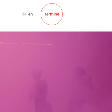
de
en
termine