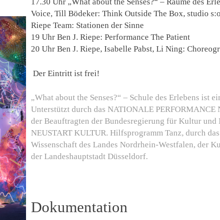
17.30 Uhr
„What about the Senses?“
– Räume des Erle
Voice
, Till Bödeker:
Think Outside The Box,
studio s:
Riepe Team:
Stationen der Sinne
19 Uhr
Ben J. Riepe: Performance
The Patient
20 Uhr
Ben J. Riepe, Isabelle Pabst, Li Ning:
Choreogr
Der Eintritt ist frei!
„What about the Senses?“ – Schule des Erlebens
ist e
Unterstützt durch das NATIONALE PERFORMANCE N
der Beauftragten der Bundesregierung für Kultur und
NEUSTART KULTUR. Hilfsprogramm Tanz
, durch da
Wissenschaft des Landes Nordrhein-Westfalen, der K
der Landeshauptstadt Düsseldorf.
Dokumentation