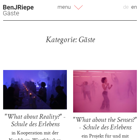
Zum
menu
de
en
Inhalt
Gäste
springen
Kategorie:
Gäste
"What about Reality?" -
"What about the Senses?"
Schule des Erlebens
- Schule des Erlebens
in Kooperation mit der
ein Projekt für und mit
Nordrhein-Westfälischen