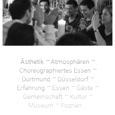
Ästhetik
Atmosphären
Choreographiertes Essen
Dortmund
Düsseldorf
Erfahrung
Essen
Gäste
Gemeinschaft
Kultur
Museum
Poznan