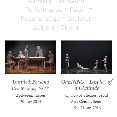
Mimikry
Museum
Performance
Raum
Rosenanzüge
Skulptur
Subjekt / Objekt
Untitled: Persona
OPENING – Display of
an Attitude
Uraufführung, PACT
Zollverein, Essen
CJ Towol Theater, Seoul
20 nov 2015
Arts Center, Seoul
19 – 21 jun 2015