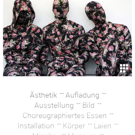
Ästhetik
Aufladung
Ausstellung
Bild
Choreographiertes Essen
Installation
Körper
Laien