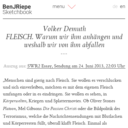
Zum
menu
de
en
Inhalt
Sketchbook
springen
Volker Demuth
FLEISCH. Warum wir ihm anhängen und
weshalb wir von ihm abfallen
Auszug aus:
SWR2 Essay, Sendung am 24. Juni 2013, 22:03 Uhr
„Menschen sind gierig nach Fleisch. Sie wollen es verschlucken
und sich einverleiben, möchten es mit dem eigenen Fleisch
umfangen oder in es eindringen. Sie wollen es sehen, in
, Kriegen und Splattermovies. Ob Oliver Stones
Körperwelten
, Mel Gibsons
oder die Bildpolitik des
Platoon
Die Passion Christi
Terrorismus, welche die Nachrichtensendungen mit Blutlachen
und Körperresten füllt, überall klafft Fleisch. Einmal als