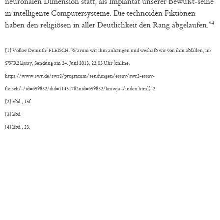
neuronalen Dimension statt, als Implantat unserer Bewußt-seine
in intelligente Computersysteme. Die technoiden Fiktionen
4
haben den religiösen in aller Deutlichkeit den Rang abgelaufen.”
[1] Volker Demuth: FLEISCH. Warum wir ihm anhängen und weshalb wir von ihm abfallen, in:
SWR2 Essay, Sendung am 24. Juni 2013, 22:03 Uhr (online:
https://www.swr.de/swr2/programm/sendungen/essay/swr2-essay-
fleisch/-/id=659852/did=11451782nid=659852/kmwja4/index.html), 2.
[2] Ebd., 15f.
[3] Ebd.
[4] Ebd., 23.